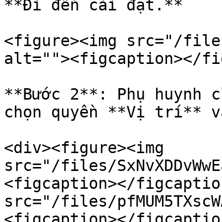
**Đi đến cài đặt.**

<figure><img src="/file
alt=""><figcaption></fi
**Bước 2**: Phụ huynh c
chọn quyền **Vị trí** v
<div><figure><img 
src="/files/SxNvXDDvWwE
<figcaption></figcaptio
src="/files/pfMUM5TXscW
<figcaption></figcaptio