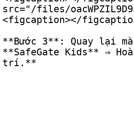
src="/files/oacWPZIL9D9
<figcaption></figcaptio
**Bước 3**: Quay lại mà
**SafeGate Kids** ⇒ Hoà