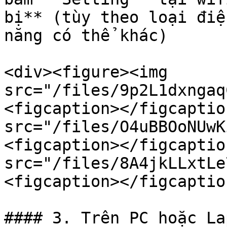
bị** (tùy theo loại điệ
năng có thể khác)

<div><figure><img 
src="/files/9p2L1dxngaq
<figcaption></figcaptio
src="/files/O4uBBOoNUwK
<figcaption></figcaptio
src="/files/8A4jkLLxtLe
<figcaption></figcaptio
#### 3. Trên PC hoặc Lap