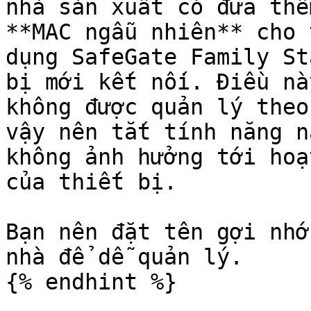
nhà sản xuất có đưa thê
**MAC ngẫu nhiên** cho 
dụng SafeGate Family St
bị mới kết nối. Điều nà
không được quản lý theo
vậy nên tắt tính năng n
không ảnh hưởng tới hoạ
của thiết bị.

Bạn nên đặt tên gợi nhớ
nhà để dễ quản lý.

{% endhint %}
