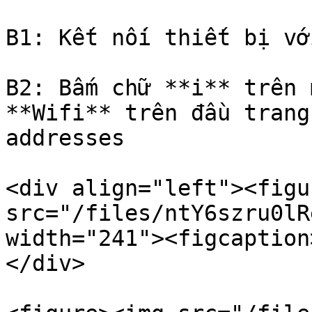
B1: Kết nối thiết bị vớ
B2: Bấm chữ **i** trên 
**Wifi** trên đầu trang
addresses

<div align="left"><figu
src="/files/ntY6szru0lR
width="241"><figcaption
</div>
