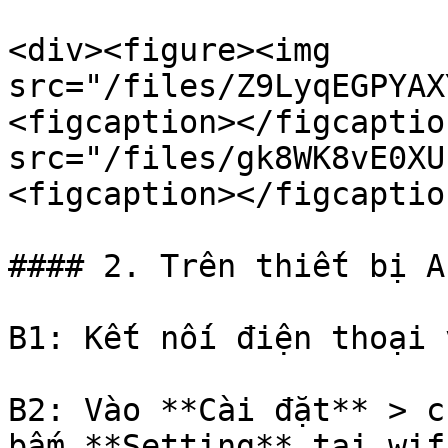
<div><figure><img 
src="/files/Z9LyqEGPYAX
<figcaption></figcaptio
src="/files/gk8WK8vE0XU
<figcaption></figcaptio
#### 2. Trên thiết bị A
B1: Kết nối điện thoại 
B2: Vào **Cài đặt** > c
bấm **Setting** tại wif