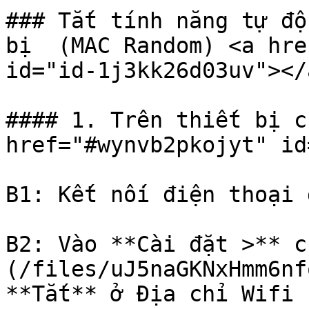
### Tắt tính năng tự độ
bị  (MAC Random) <a hre
id="id-1j3kk26d03uv"></a
#### 1. Trên thiết bị c
href="#wynvb2pkojyt" id
B1: Kết nối điện thoại 
B2: Vào **Cài đặt >** c
(/files/uJ5naGKNxHmm6nf
**Tắt** ở Địa chỉ Wifi 