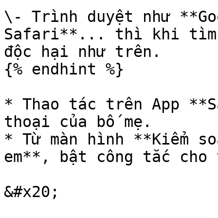
\- Trình duyệt như **Go
Safari**... thì khi tìm
độc hại như trên.

{% endhint %}

* Thao tác trên App **S
thoại của bố mẹ.

* Từ màn hình **Kiểm so
em**, bật công tắc cho 
&#x20;                 