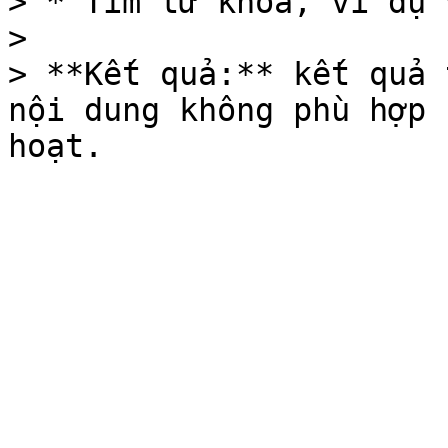
> * Tìm từ khoá, ví dụ 
>

> **Kết quả:** kết quả 
nội dung không phù hợp 