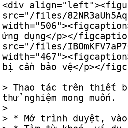
<div align="left"><figu
src="/files/82NR3aUh5Aq
width="506"><figcaption
ứng dụng</p></figcaptio
src="/files/IBOmKFV7aP7
width="467"><figcaption
bị cần bảo vệ</p></figc
> Thao tác trên thiết b
thử nghiệm mong muốn.

>

> * Mở trình duyệt, vào