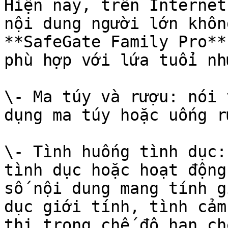
Hiện nay, trên Internet
nội dung người lớn khôn
**SafeGate Family Pro**
phù hợp với lứa tuổi như
\- Ma túy và rượu: nói 
dụng ma túy hoặc uống r
\- Tình huống tình dục:
tình dục hoặc hoạt động
số nội dung mang tính g
dục giới tính, tình cảm
thị trong chế độ hạn ch